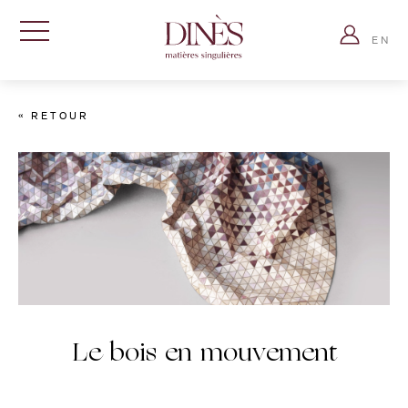
Dinès
Connexion
Paris
EN
Afficher
-
la
Matières
Accueil
navigation
singulières
»
« RETOUR
Histoire
»
Le
bois
en
mouvement
Le bois en mouvement